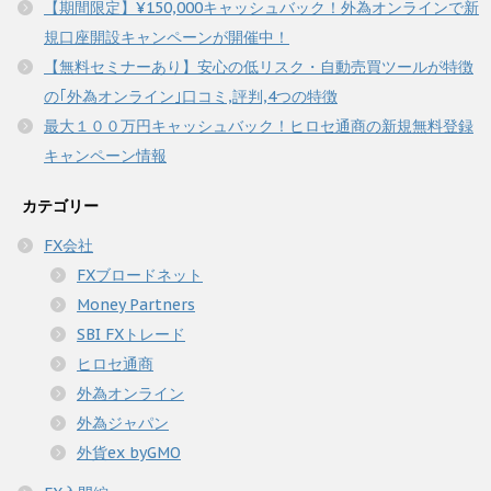
【期間限定】¥150,000キャッシュバック！外為オンラインで新
規口座開設キャンペーンが開催中！
【無料セミナーあり】安心の低リスク・自動売買ツールが特徴
の｢外為オンライン｣口コミ,評判,4つの特徴
最大１００万円キャッシュバック！ヒロセ通商の新規無料登録
キャンペーン情報
カテゴリー
FX会社
FXブロードネット
Money Partners
SBI FXトレード
ヒロセ通商
外為オンライン
外為ジャパン
外貨ex byGMO