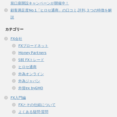
規口座開設キャンペーンが開催中！
顧客満足度No.1「ヒロセ通商」の口コミ,評判,３つの特徴を解
説
カテゴリー
FX会社
FXブロードネット
Money Partners
SBI FXトレード
ヒロセ通商
外為オンライン
外為ジャパン
外貨ex byGMO
FX入門編
FXとその仕組について
よくある疑問·質問