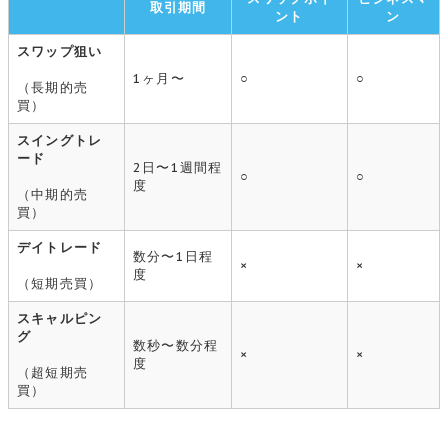
取引期間
ント
ン
スワップ狙い
1ヶ月〜
○
○
（長期的売
買）
スイングトレ
ード
2日〜1週間程
○
○
度
（中期的売
買）
デイトレード
数分〜1日程
×
×
度
（短期売買）
スキャルピン
グ
数秒〜数分程
×
×
度
（超短期売
買）