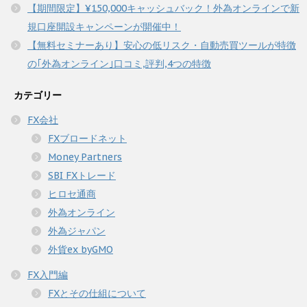
【期間限定】¥150,000キャッシュバック！外為オンラインで新
規口座開設キャンペーンが開催中！
【無料セミナーあり】安心の低リスク・自動売買ツールが特徴
の｢外為オンライン｣口コミ,評判,4つの特徴
カテゴリー
FX会社
FXブロードネット
Money Partners
SBI FXトレード
ヒロセ通商
外為オンライン
外為ジャパン
外貨ex byGMO
FX入門編
FXとその仕組について