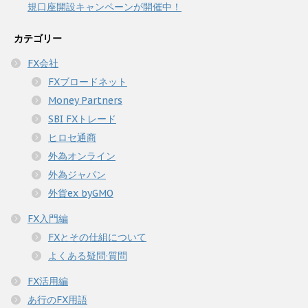
規口座開設キャンペーンが開催中！
カテゴリー
FX会社
FXブロードネット
Money Partners
SBI FXトレード
ヒロセ通商
外為オンライン
外為ジャパン
外貨ex byGMO
FX入門編
FXとその仕組について
よくある疑問·質問
FX活用編
あ行のFX用語