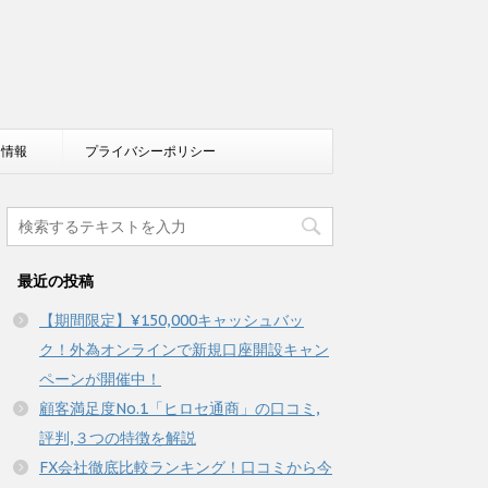
ン情報
プライバシーポリシー
最近の投稿
【期間限定】¥150,000キャッシュバッ
ク！外為オンラインで新規口座開設キャン
ペーンが開催中！
顧客満足度No.1「ヒロセ通商」の口コミ,
評判,３つの特徴を解説
FX会社徹底比較ランキング！口コミから今