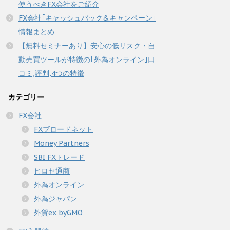
使うべきFX会社をご紹介
FX会社｢キャッシュバック&キャンペーン｣
情報まとめ
【無料セミナーあり】安心の低リスク・自
動売買ツールが特徴の｢外為オンライン｣口
コミ,評判,4つの特徴
カテゴリー
FX会社
FXブロードネット
Money Partners
SBI FXトレード
ヒロセ通商
外為オンライン
外為ジャパン
外貨ex byGMO