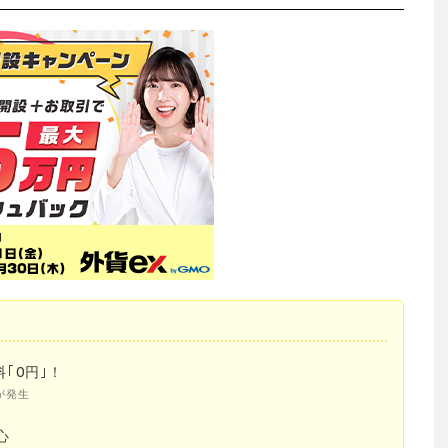
｢0円｣！
が発生
心